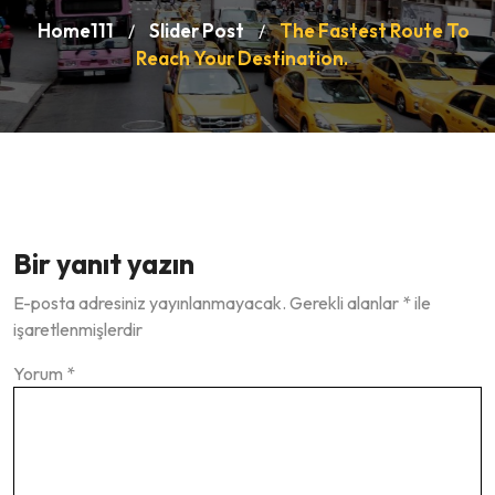
Home111
Slider Post
The Fastest Route To
/
/
Reach Your Destination.
Bir yanıt yazın
E-posta adresiniz yayınlanmayacak.
Gerekli alanlar
*
ile
işaretlenmişlerdir
Yorum
*