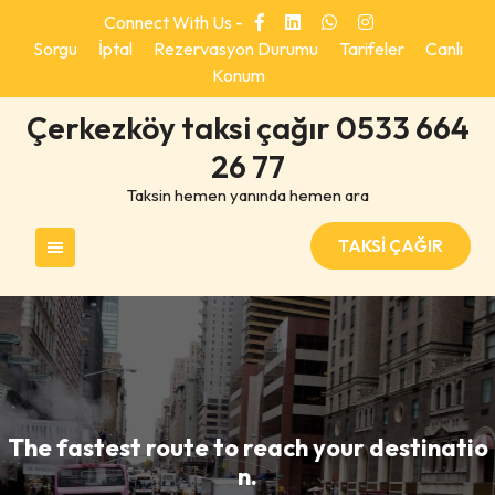
Skip
Connect With Us -
to
Sorgu
İptal
Rezervasyon Durumu
Tarifeler
Canlı
content
Konum
Çerkezköy taksi çağır 0533 664
26 77
Taksin hemen yanında hemen ara
TAKSİ ÇAĞIR
The fastest route to reach your destinatio
n.