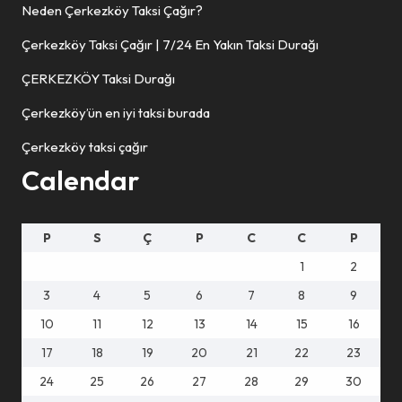
Neden Çerkezköy Taksi Çağır?
Çerkezköy Taksi Çağır | 7/24 En Yakın Taksi Durağı
ÇERKEZKÖY Taksi Durağı
Çerkezköy’ün en iyi taksi burada
Çerkezköy taksi çağır
Calendar
P
S
Ç
P
C
C
P
1
2
3
4
5
6
7
8
9
10
11
12
13
14
15
16
17
18
19
20
21
22
23
24
25
26
27
28
29
30