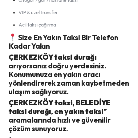
Otogar / gar / hastane taksi
VIP & özel transfer
Acil taksi çağırma
Size En Yakın Taksi Bir Telefon
Kadar Yakın
ÇERKEZKÖY
taksi durağı
arıyorsanız doğru yerdesiniz.
Konumunuza en yakın aracı
yönlendirerek zaman kaybetmeden
ulaşım sağlıyoruz.
ÇERKEZKÖY
taksi
,
BELEDİYE
taksi durağı
,
en yakın taksi
”
aramalarında hızlı ve güvenilir
çözüm sunuyoruz.