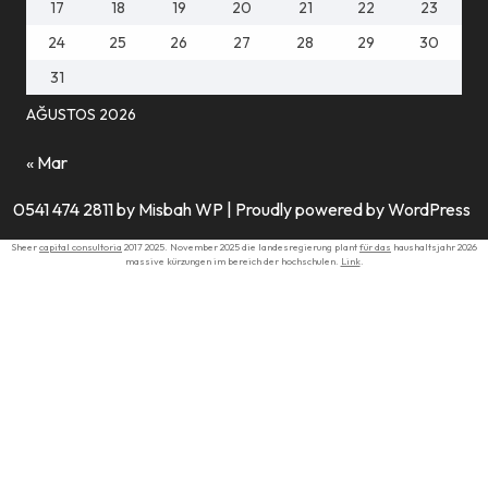
17
18
19
20
21
22
23
24
25
26
27
28
29
30
31
AĞUSTOS 2026
« Mar
0541 474 2811 by Misbah WP
| Proudly powered by WordPress
Sheer
capital consultoria
2017 2025. November 2025 die landesregierung plant
für das
haushaltsjahr 2026
massive kürzungen im bereich der hochschulen.
Link
.