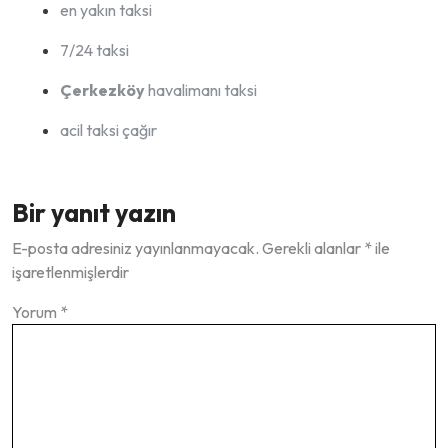
en yakın taksi
7/24 taksi
Çerkezköy
havalimanı taksi
acil taksi çağır
Bir yanıt yazın
E-posta adresiniz yayınlanmayacak.
Gerekli alanlar
*
ile
işaretlenmişlerdir
Yorum
*