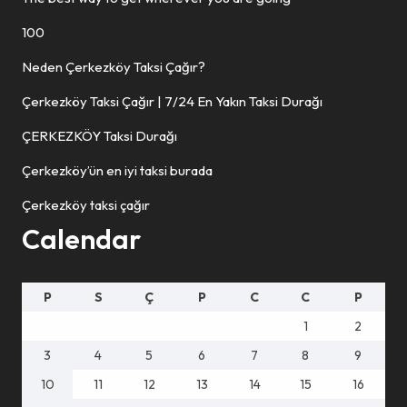
100
Neden Çerkezköy Taksi Çağır?
Çerkezköy Taksi Çağır | 7/24 En Yakın Taksi Durağı
ÇERKEZKÖY Taksi Durağı
Çerkezköy’ün en iyi taksi burada
Çerkezköy taksi çağır
Calendar
P
S
Ç
P
C
C
P
1
2
3
4
5
6
7
8
9
10
11
12
13
14
15
16