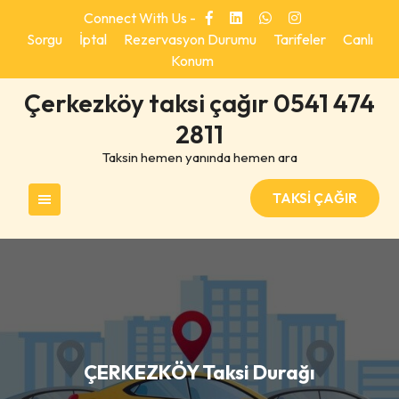
Skip
Connect With Us -
to
Sorgu
İptal
Rezervasyon Durumu
Tarifeler
Canlı
content
Konum
Çerkezköy taksi çağır 0541 474
2811
Taksin hemen yanında hemen ara
TAKSİ ÇAĞIR
ÇERKEZKÖY Taksi Durağı