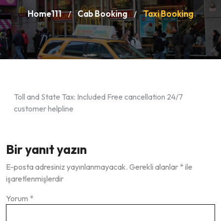
Home111
Cab Booking
Taxi Booking
/
/
Toll and State Tax: Included Free cancellation 24/7
customer helpline
Bir yanıt yazın
E-posta adresiniz yayınlanmayacak.
Gerekli alanlar
*
ile
işaretlenmişlerdir
Yorum
*