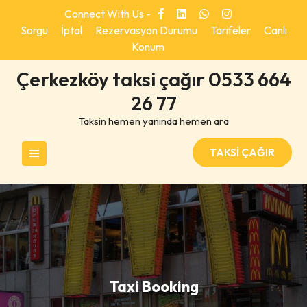
Skip
Connect With Us -
to
Sorgu
İptal
Rezervasyon Durumu
Tarifeler
Canlı
content
Konum
Çerkezköy taksi çağır 0533 664
26 77
Taksin hemen yanında hemen ara
TAKSİ ÇAĞIR
Taxi Booking