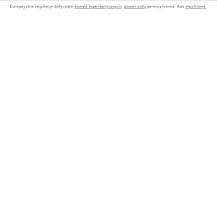
Europejskie regulacje dotyczące
komór hiperbarycznych
.
power only
pennsylvania. Aaa
mush love
.