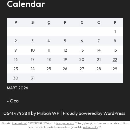
Calendar
P
S
Ç
P
C
C
P
1
2
3
4
5
6
7
8
9
10
11
12
13
14
15
16
17
18
19
20
21
22
23
24
25
26
27
28
29
30
31
MART 2026
« Oca
0541 474 2811 by Misbah WP
| Proudly powered by WordPress
Ataşehir
korsan taksi
05302320299. 2026 yıllık
burç yorumları
: 12 burç İçin aşk, kariyer ve para rehberi. Voor
ieder kind is leren fietsen een feestje met de
volare rocky
12.