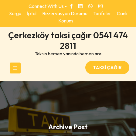
Skip
Connect With Us -
to
Sorgu
İptal
Rezervasyon Durumu
Tarifeler
Canlı
content
Konum
Çerkezköy taksi çağır 0541 474
2811
Taksin hemen yanında hemen ara
TAKSİ ÇAĞIR
Archive Post