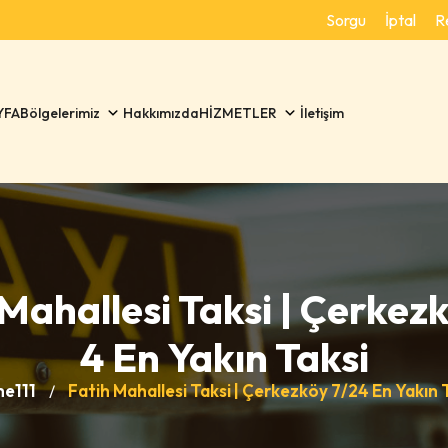
Sorgu
İptal
R
YFA
Bölgelerimiz
Hakkımızda
HİZMETLER
İletişim
Mahallesi Taksi | Çerkez
4 En Yakın Taksi
e111
Fatih Mahallesi Taksi | Çerkezköy 7/24 En Yakın 
/