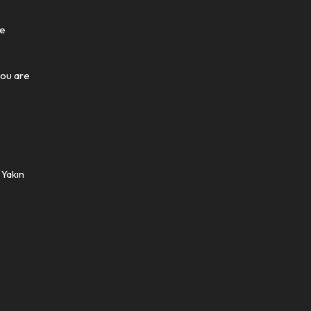
re
you are
 Yakın