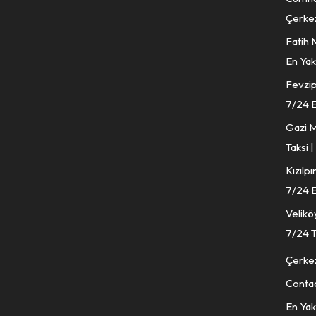
Çerkez
Fatih 
En Yak
Fevzip
7/24 E
Gazi M
Taksi 
Kızılp
7/24 E
Velikö
7/24 T
Çerkez
Conta
En Yak