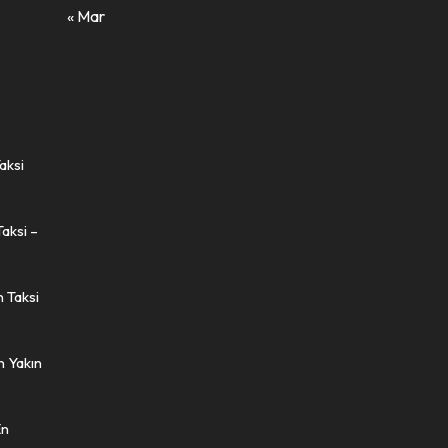
« Mar
aksi
Taksi –
n Taksi
n Yakın
En