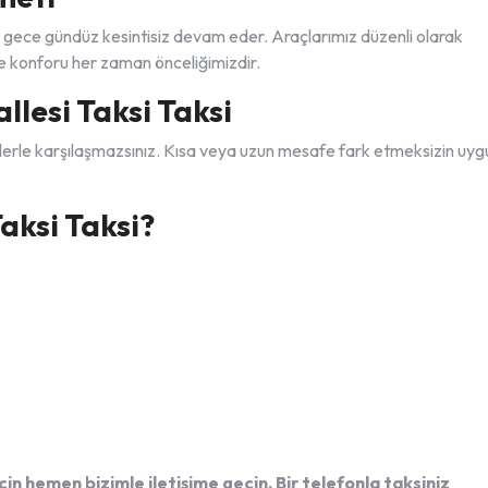
gece gündüz kesintisiz devam eder. Araçlarımız düzenli olarak
 ve konforu her zaman önceliğimizdir.
llesi Taksi Taksi
etlerle karşılaşmazsınız. Kısa veya uzun mesafe fark etmeksizin uyg
aksi Taksi?
in hemen bizimle iletişime geçin. Bir telefonla taksiniz