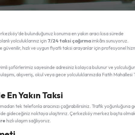
erkezköy’de bulunduğunuz konuma en yakın aracı kısa sürede
anlı yolculuklarınız için
7/24 taksi çağırma
imkânı sunuyoruz.
 güvenilir, hızlı ve uygun fiyatlı taksi arayanlar için profesyonel hi
eyimli şoförlerimiz sayesinde adresiniz kolayca bulunur ve yolculuğu
aşımı, alışveriş, okul veya gece yolculuklarınızda Fatih Mahallesi 
e En Yakın Taksi
madan tek telefonla aracınızı çağırabilirsiniz. Trafik yoğunluğuna 
kilde gideceğiniz noktaya ulaştırırız. Çerkezköy merkez başta olma
ere
hızlı ulaşım sağlıyoruz.
meti