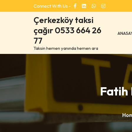
Skip
Connect With Us -
to
content
Çerkezköy taksi
çağır 0533 664 26
ANASA
77
Taksin hemen yanında hemen ara
Fatih 
Hom