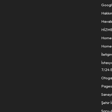
Googl
Hakkı
Havali
HİZM
Home
Home
İletişi
İstasy
7/24 E
Otogar
Pages
Sanayi
Şehir İ
Soru–