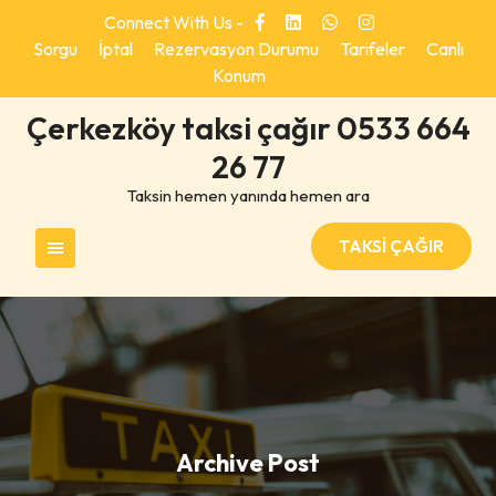
Skip
Connect With Us -
to
Sorgu
İptal
Rezervasyon Durumu
Tarifeler
Canlı
content
Konum
Çerkezköy taksi çağır 0533 664
26 77
Taksin hemen yanında hemen ara
TAKSİ ÇAĞIR
Archive Post