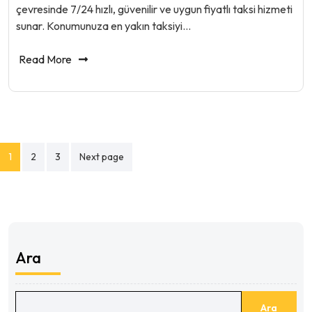
çevresinde 7/24 hızlı, güvenilir ve uygun fiyatlı taksi hizmeti
sunar. Konumunuza en yakın taksiyi…
Read More
Yazı
1
2
3
Next page
sayfalaması
Ara
Ara