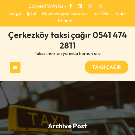
Skip
Connect With Us -
to
Sorgu
İptal
Rezervasyon Durumu
Tarifeler
Canlı
content
Konum
Çerkezköy taksi çağır 0541 474
2811
Taksin hemen yanında hemen ara
TAKSİ ÇAĞIR
Archive Post