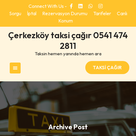
Skip
Connect With Us -
to
Sorgu
İptal
Rezervasyon Durumu
Tarifeler
Canlı
content
Konum
Çerkezköy taksi çağır 0541 474
2811
Taksin hemen yanında hemen ara
TAKSİ ÇAĞIR
Archive Post