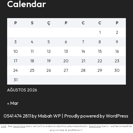
Calendar
P
S
Ç
P
C
C
P
1
2
3
4
5
6
7
8
9
10
11
12
13
14
15
16
17
18
19
20
21
22
23
24
25
26
27
28
29
30
31
AĞUSTOS 2026
« Mar
0541 474 2811 by Misbah WP
| Proudly powered by WordPress
Link
. Aaa
mush love
does not sell or endorse abortive pharmaceuticals.
brent olie
koers : wat beïnvloedt de
prijs en hoe te profiteren ?.